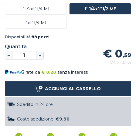
1”1/2x1”1/4 MF
1”1/4x1”1/2 MF
1”x1”1/4 MF
Disponibilità:
88 pezzi
Quantità
€ 0
,59
IVA inclusa
3 rate da
€
0,20
senza interessi
AGGIUNGI AL CARRELLO
Spedito in 24 ore
Costo spedizione:
€9,90