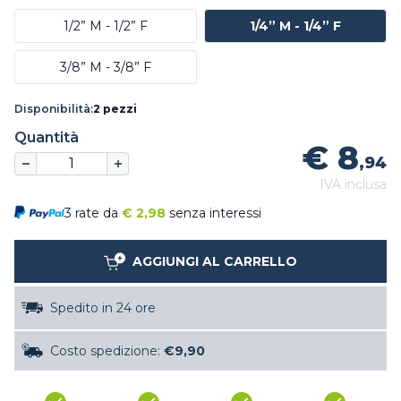
1/2” M - 1/2” F
1/4” M - 1/4” F
3/8” M - 3/8” F
Disponibilità:
2 pezzi
Quantità
€ 8
,94
IVA inclusa
3 rate da
€
2,98
senza interessi
AGGIUNGI AL CARRELLO
Spedito in 24 ore
Costo spedizione:
€9,90