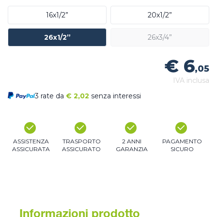
16x1/2”
20x1/2”
26x1/2”
26x3/4”
€ 6
,05
IVA inclusa
3 rate da
€
2,02
senza interessi
ASSISTENZA
TRASPORTO
2 ANNI
PAGAMENTO
ASSICURATA
ASSICURATO
GARANZIA
SICURO
Informazioni prodotto