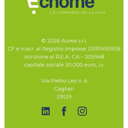
© 2026 Aurea s.r.l.
CF e n.iscr. al Registro Imprese: 03911450926
iscrizione al R.E.A.: CA – 305948
capitale sociale 30.000 euro, i.v.
Via Pietro Leo n. 6
Cagliari
09129