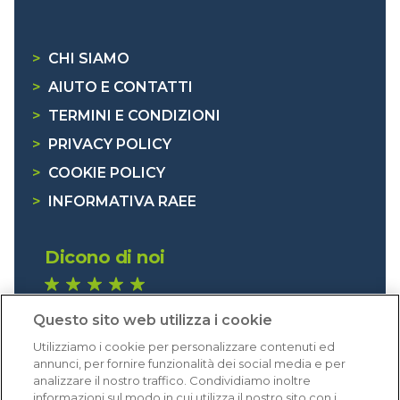
>
CHI SIAMO
>
AIUTO E CONTATTI
>
TERMINI E CONDIZIONI
>
PRIVACY POLICY
>
COOKIE POLICY
>
INFORMATIVA RAEE
Dicono di noi
1.641 recensioni
Questo sito web utilizza i cookie
Eccellente (4,8)
Utilizziamo i cookie per personalizzare contenuti ed
Acquisti verificati
annunci, per fornire funzionalità dei social media e per
analizzare il nostro traffico. Condividiamo inoltre
informazioni sul modo in cui utilizza il nostro sito con i