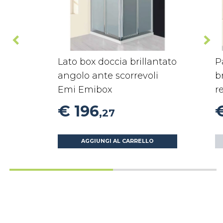
Lato box doccia brillantato
P
angolo ante scorrevoli
b
Emi Emibox
r
€ 196
€
,27
AGGIUNGI AL CARRELLO