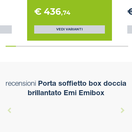
€ 436
,74
VEDI VARIANTI
recensioni
Porta soffietto box doccia
brillantato Emi Emibox