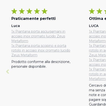
Praticamente perfetti
Ottima 
Luca
LUCA
1x Piantana porta asciugamani in
1x Piantan
acciaio inox cromato lucido Zeus
acciaio in
Metaform
Metaform
1x Piantana porta scopino e porta
1x Piantan
rotolo in acciaio inox cromato lucido
rotolo in 
Zeus Metaform
Zeus Met
1x Piantan
Prodotto conforme alla descrizione,  
acciaio i
personale disponibile.
1x Piantan
rotolo in 
Metaform
Cercavo de
ma senza r
note e com
pagare sop
Guardando 