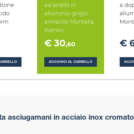
ttone
ad anello in
a dop
cido
alluminio grigio
allum
orm
antracite Montella
Mont
Wenko
€ 30
€ 
,60
CARRELLO
AGGIUNGI AL CARRELLO
AGGI
ta asciugamani in acciaio inox cromat