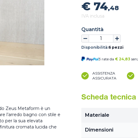
€ 74
,48
IVA inclusa
Quantità
Disponibilità:
6 pezzi
3 rate da
€
24,83
senz
ASSISTENZA
ASSICURATA
Scheda tecnica
cido Zeus Metaform è un
e l’arredo bagno con stile e
Materiale
to per la sua elevata
 finitura cromata lucida che
Dimensioni