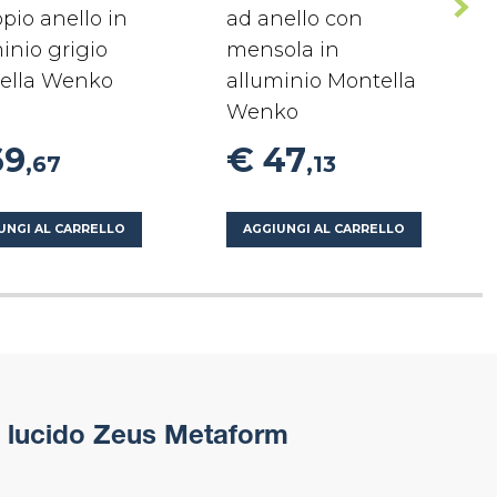
pio anello in
ad anello con
inio grigio
mensola in
ella Wenko
alluminio Montella
Wenko
69
€ 47
,67
,13
UNGI AL CARRELLO
AGGIUNGI AL CARRELLO
o lucido Zeus Metaform