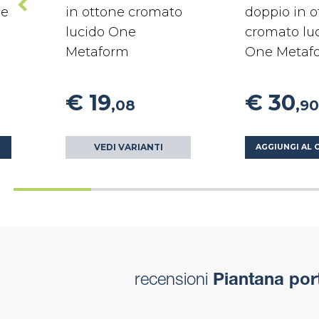
ne
in ottone cromato
doppio in o
lucido One
cromato lu
Metaform
One Metaf
€ 19
€ 30
,08
,90
VEDI VARIANTI
O
AGGIUNGI AL 
recensioni
Piantana por