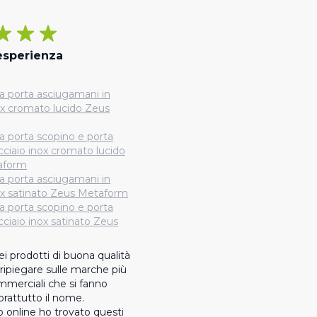
esperienza
a porta asciugamani in
ox cromato lucido Zeus
a porta scopino e porta
acciaio inox cromato lucido
aform
a porta asciugamani in
nox satinato Zeus Metaform
a porta scopino e porta
acciaio inox satinato Zeus
i prodotti di buona qualità 
ipiegare sulle marche più 
merciali che si fanno 
rattutto il nome. 
online ho trovato questi 