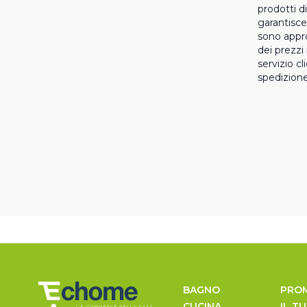
prodotti d
garantisce 
sono appro
dei prezzi 
servizio cl
spedizion
BAGNO
PRO
CUCINA
IL T