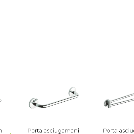
ni
Porta asciugamani
Porta asci