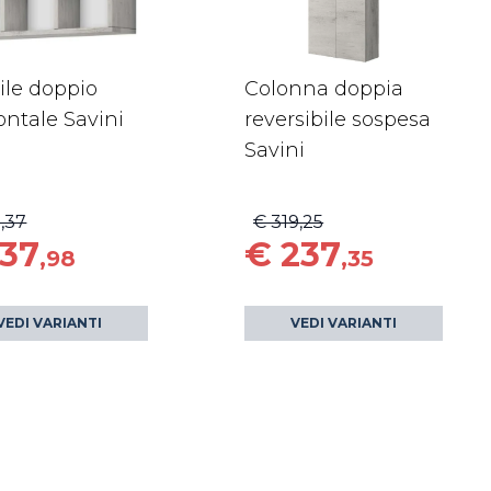
ile doppio
Colonna doppia
ontale Savini
reversibile sospesa
Savini
1,37
€ 319,25
137
€ 237
,98
,35
VEDI VARIANTI
VEDI VARIANTI