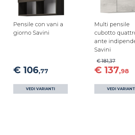
Pensile con vani a
Multi pensile
giorno Savini
cubotto quattr
ante indipend
Savini
€ 181,37
€ 106
€ 137
,77
,98
VEDI VARIANTI
VEDI VARIANT