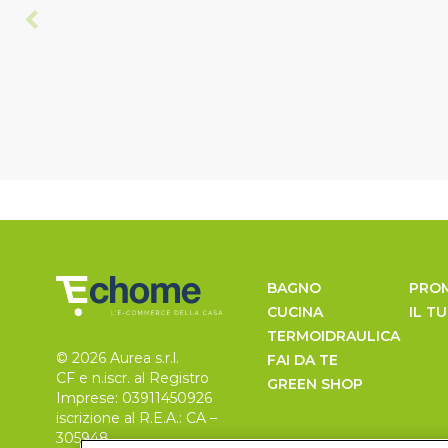
BAGNO
PRO
CUCINA
IL T
TERMOIDRAULICA
© 2026 Aurea s.r.l.
FAI DA TE
CF e n.iscr. al Registro
GREEN SHOP
Imprese: 03911450926
iscrizione al R.E.A.: CA –
305948