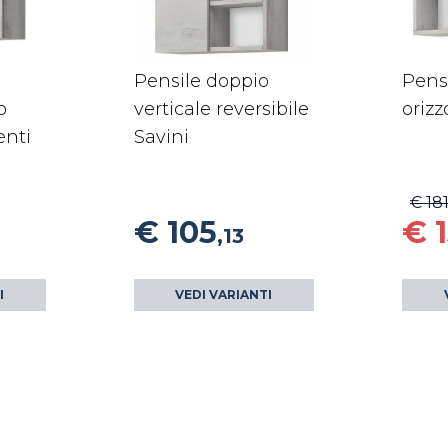
Pensile doppio
Pens
o
verticale reversibile
orizz
enti
Savini
€ 18
€ 105
€ 
,13
I
VEDI VARIANTI