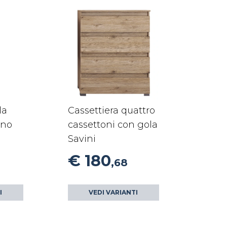
la
Cassettiera quattro
rno
cassettoni con gola
Savini
€ 180
,68
I
VEDI VARIANTI