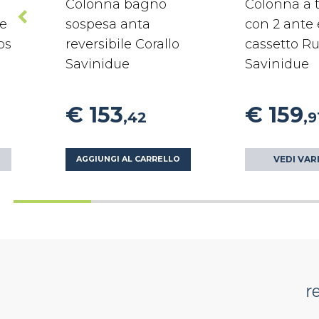
Colonna bagno
Colonna a t
le
sospesa anta
con 2 ante 
os
reversibile Corallo
cassetto R
Savinidue
Savinidue
€ 153
€ 159
,42
,9
VEDI VAR
AGGIUNGI AL CARRELLO
r