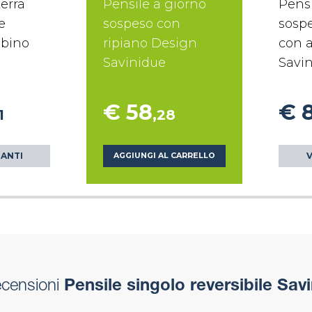
erra
Pensile a giorno
Pens
e
sospeso con
sospe
ubino
ripiano Design
con 
Savinidue
Savi
€ 58
€ 
1
,28
IANTI
V
AGGIUNGI AL CARRELLO
ecensioni
Pensile singolo reversibile Savi