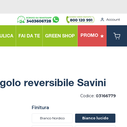
Account
PROMO
ULICA
FAI DA TE
GREEN SHOP
golo reversibile Savini
Codice:
03166779
Finitura
Bianco Nordico
Bianco lucido