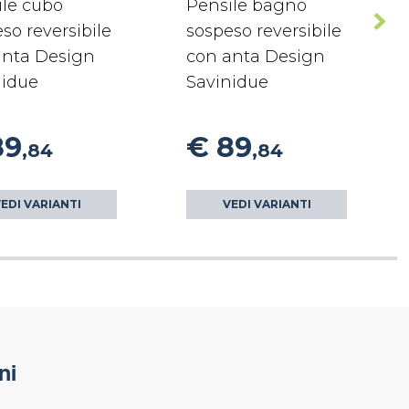
ile cubo
Pensile bagno
so reversibile
sospeso reversibile
anta Design
con anta Design
nidue
Savinidue
89
€ 89
,84
,84
EDI VARIANTI
VEDI VARIANTI
ni