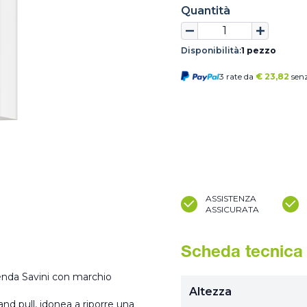
Quantità
Disponibilità:
1 pezzo
3 rate da
€
23,82
senz
ASSISTENZA
ASSICURATA
Scheda tecnica
ienda Savini con marchio
Altezza
and pull, idonea a riporre una