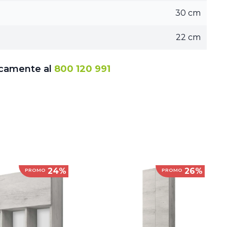
30 cm
22 cm
icamente al
800 120 991
24%
26%
PROMO
PROMO