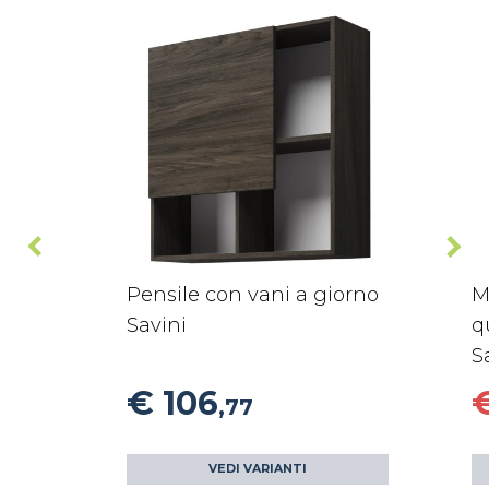
Pensile con vani a giorno
M
Savini
q
S
€ 106
,77
VEDI VARIANTI