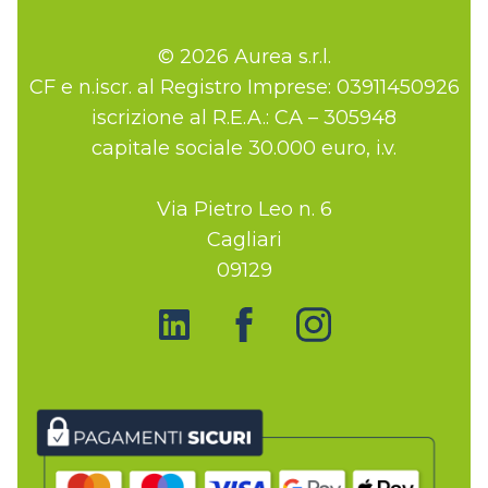
© 2026 Aurea s.r.l.
CF e n.iscr. al Registro Imprese: 03911450926
iscrizione al R.E.A.: CA – 305948
capitale sociale 30.000 euro, i.v.
Via Pietro Leo n. 6
Cagliari
09129