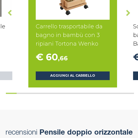
le
Carrello trasportabile da
S
bagno in bambù con 3
b
ripiani Tortona Wenko
B
€ 60
,66
AGGIUNGI AL CARRELLO
recensioni
Pensile doppio orizzontale