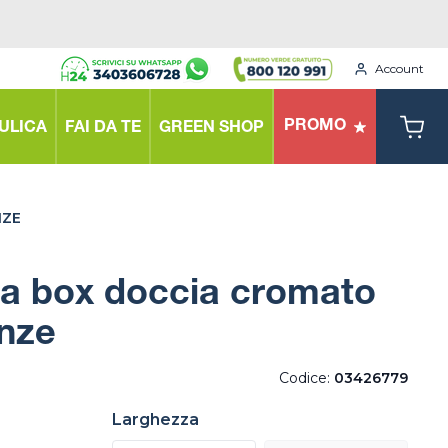
Account
PROMO
ULICA
FAI DA TE
GREEN SHOP
NZE
sa box doccia cromato
enze
Codice:
03426779
Larghezza