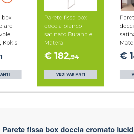
a box
Parete fissa box
Paret
olare
doccia bianco
docc
vole
satinato Burano e
satin
, Kokis
Matera
Mate
€ 182
€ 
1
,94
IANTI
VEDI VARIANTI
V
i
Parete fissa box doccia cromato lucid