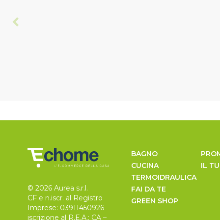
BAGNO
PRO
CUCINA
IL T
TERMOIDRAULICA
© 2026 Aurea s.r.l.
FAI DA TE
CF e n.iscr. al Registro
GREEN SHOP
Imprese: 03911450926
iscrizione al R.E.A.: CA –