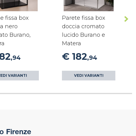
e fissa box
Parete fissa box
ia nero
doccia cromato
ato Burano,
lucido Burano e
ra
Matera
182
€ 182
,94
,94
EDI VARIANTI
VEDI VARIANTI
o Firenze