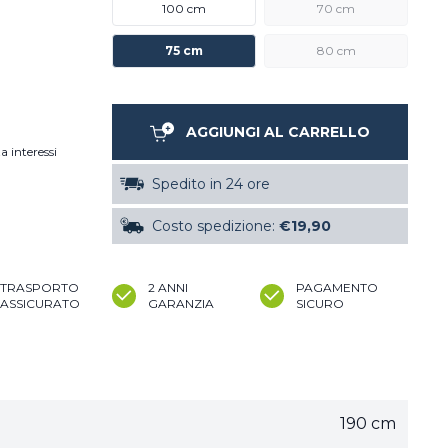
100 cm
70 cm
75 cm
80 cm
AGGIUNGI AL CARRELLO
a interessi
Spedito in 24 ore
Costo spedizione:
€19,90
TRASPORTO
2 ANNI
PAGAMENTO
ASSICURATO
GARANZIA
SICURO
190 cm