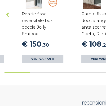
Parete fissa
Parete fiss
reversibile box
doccia ang
doccia Jolly
anta scorre
Emibox
Gaeta, Rieti
€ 150
€ 108
,30
,2
VEDI VARIANTI
VEDI VAR
recension