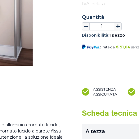
IVA inclusa
Quantità
Disponibilità:
1 pezzo
3 rate da
€
91,04
senz
ASSISTENZA
ASSICURATA
Scheda tecnica
o in alluminio cromato lucido,
a cromato lucido a parete fissa
Altezza
tenzione, la soluzione ideale