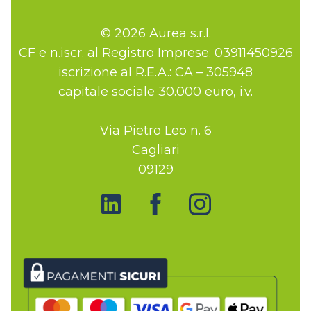
© 2026 Aurea s.r.l.
CF e n.iscr. al Registro Imprese: 03911450926
iscrizione al R.E.A.: CA – 305948
capitale sociale 30.000 euro, i.v.
Via Pietro Leo n. 6
Cagliari
09129