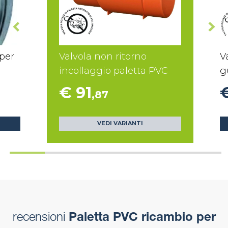
 per
Valvola non ritorno
V
incollaggio paletta PVC
g
€ 91
,87
VEDI VARIANTI
recensioni
Paletta PVC ricambio per