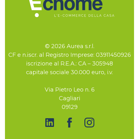
© 2026 Aurea s.r.l.
CF e n.iscr. al Registro Imprese: 03911450926
iscrizione al R.E.A.: CA – 305948
capitale sociale 30.000 euro, i.v.
Via Pietro Leo n. 6
Cagliari
09129