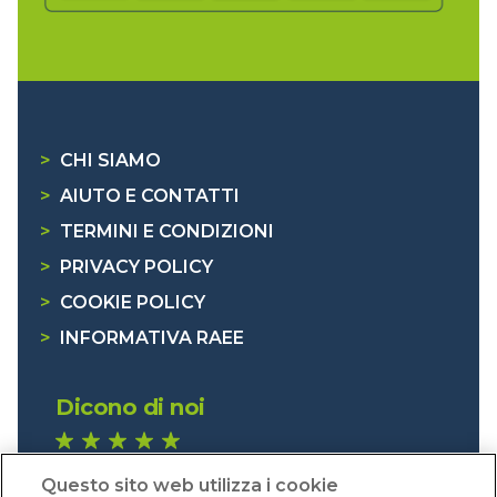
>
CHI SIAMO
>
AIUTO E CONTATTI
>
TERMINI E CONDIZIONI
>
PRIVACY POLICY
>
COOKIE POLICY
>
INFORMATIVA RAEE
Dicono di noi
1.640 recensioni
Questo sito web utilizza i cookie
Eccellente (4,8)