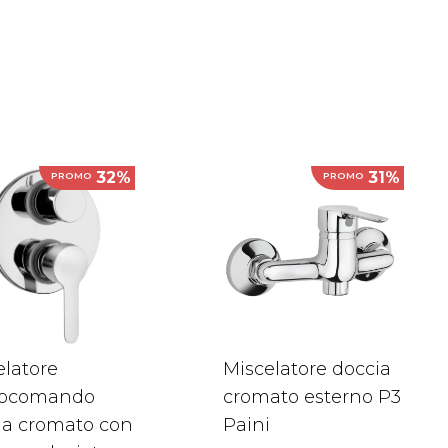
32%
31%
PROMO
PROMO
elatore
Miscelatore doccia
ocomando
cromato esterno P3
ia cromato con
Paini