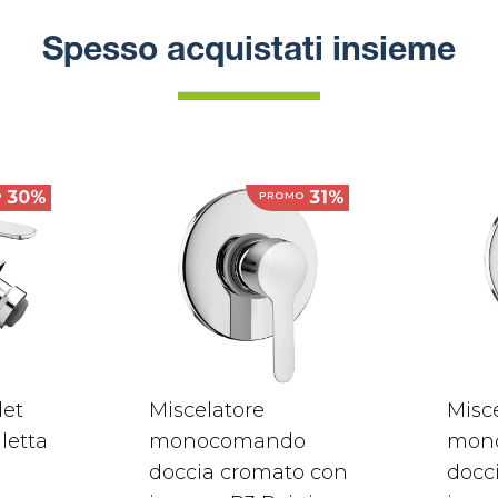
Spesso acquistati insieme
30%
31%
O
PROMO
det
Miscelatore
Misc
letta
monocomando
mon
doccia cromato con
docc