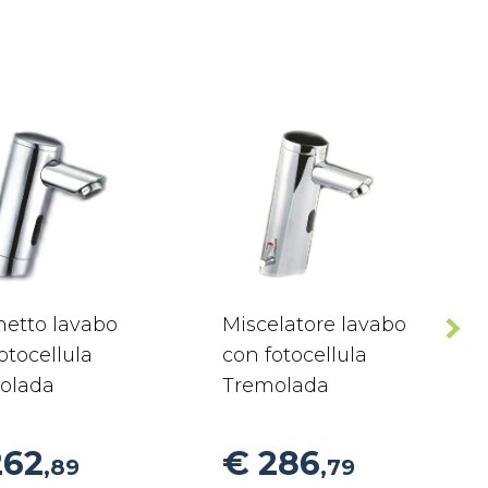
netto lavabo
Miscelatore lavabo
otocellula
con fotocellula
olada
Tremolada
262
€ 286
,89
,79