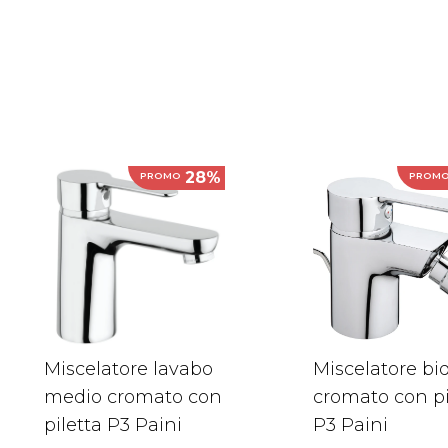
28%
PROMO
PROM
Miscelatore lavabo
Miscelatore bi
medio cromato con
cromato con pi
piletta P3 Paini
P3 Paini