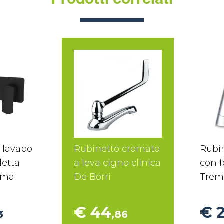
Prodotti correlati
 lavabo
Rubinetto cromato
Rubi
letta
a leva cigno clinica
con f
ema
De Borri
Trem
€ 44
€ 
3
,86