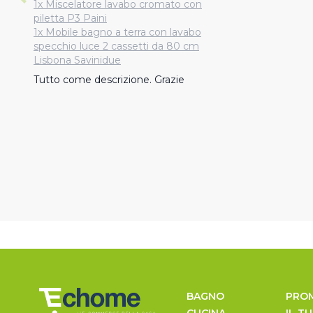
1x Miscelatore lavabo cromato con
piletta P3 Paini
1x Mobile bagno a terra con lavabo
specchio luce 2 cassetti da 80 cm
Lisbona Savinidue
Tutto come descrizione. Grazie
BAGNO
PRO
CUCINA
IL T