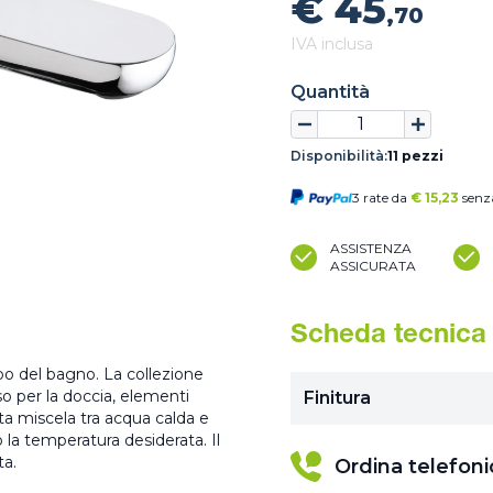
€ 45
,70
IVA inclusa
Quantità
Disponibilità:
11 pezzi
3 rate da
€
15,23
senza
ASSISTENZA
ASSICURATA
Scheda tecnica
abo del bagno. La collezione
o per la doccia, elementi
Finitura
sta miscela tra acqua calda e
la temperatura desiderata. Il
ta.
Ordina telefon