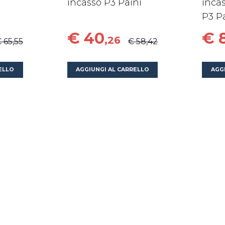
incasso P3 Paini
inca
P3 P
€ 40
€ 
,26
 65,55
€ 58,42
ELLO
AGGIUNGI AL CARRELLO
AGG