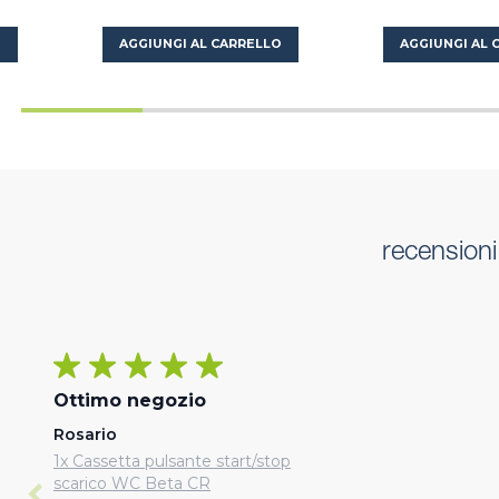
O
AGGIUNGI AL CARRELLO
AGGIUNGI AL 
recensioni
Ottimo negozio
Rosario
1x Cassetta pulsante start/stop
scarico WC Beta CR