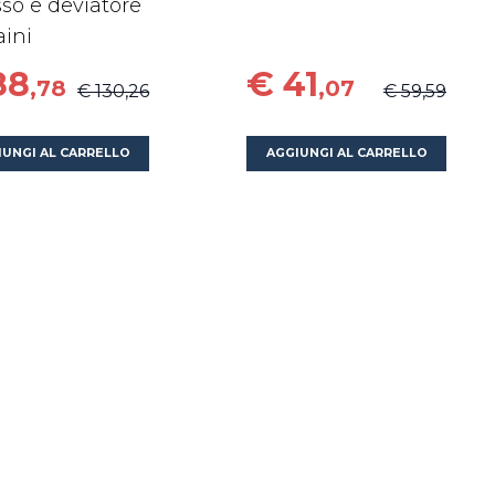
sso e deviatore
aini
88
€ 41
,78
,07
€ 130,26
€ 59,59
IUNGI AL CARRELLO
AGGIUNGI AL CARRELLO