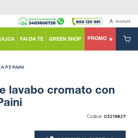
Account
PROMO
ULICA
FAI DA TE
GREEN SHOP
 P3 PAINI
re lavabo cromato con
Paini
Codice:
03219827