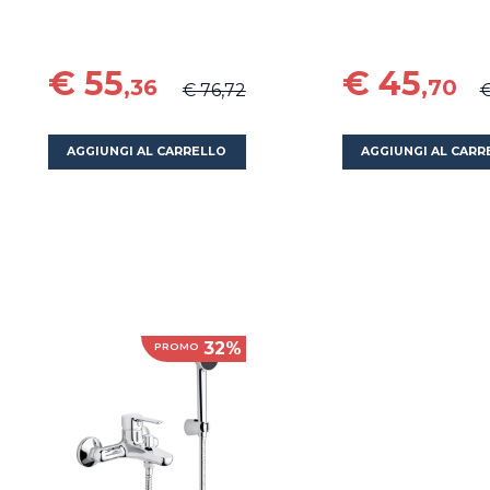
€ 55
€ 45
,36
,70
€ 76,72
€
AGGIUNGI AL CARRELLO
AGGIUNGI AL CARR
32%
PROMO