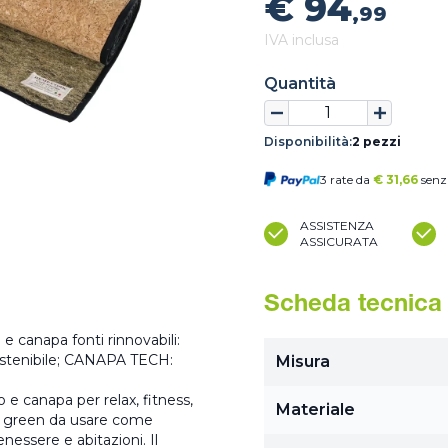
€ 94
,99
IVA inclusa
Quantità
Disponibilità:
2 pezzi
3 rate da
€
31,66
senz
ASSISTENZA
ASSICURATA
Scheda tecnica
 canapa fonti rinnovabili:
ostenibile; CANAPA TECH:
Misura
e canapa per relax, fitness,
Materiale
0% green da usare come
benessere e abitazioni. Il