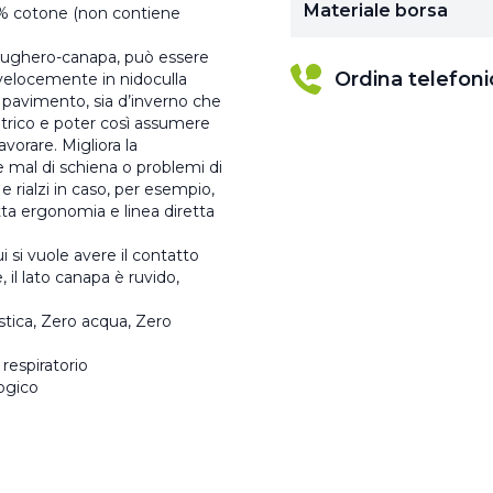
Materiale borsa
00% cotone (non contiene
 sughero-canapa, può essere
Ordina telefon
 velocemente in nidoculla
al pavimento, sia d’inverno che
trico e poter così assumere
avorare. Migliora la
re mal di schiena o problemi di
 e rialzi in caso, per esempio,
tta ergonomia e linea diretta
si vuole avere il contatto
, il lato canapa è ruvido,
stica, Zero acqua, Zero
respiratorio
logico