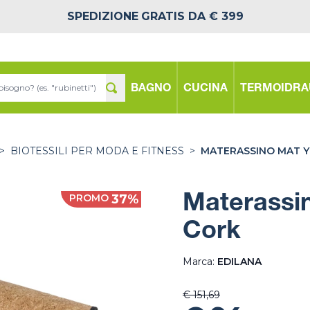
SPEDIZIONE
GRATIS DA € 399
BAGNO
CUCINA
TERMOIDRA
>
BIOTESSILI PER MODA E FITNESS
>
MATERASSINO MAT 
PROMO
37%
Materassi
Cork
Marca:
EDILANA
€ 151,69