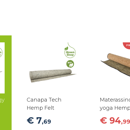
P
gy
Canapa Tech
Materassin
Hemp Felt
yoga Hemp
€ 7
€ 94
,69
,9