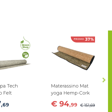
37%
PROMO
pa Tech
Materassino Mat
 Felt
yoga Hemp-Cork
7
€ 94
,69
,99
€ 151,69