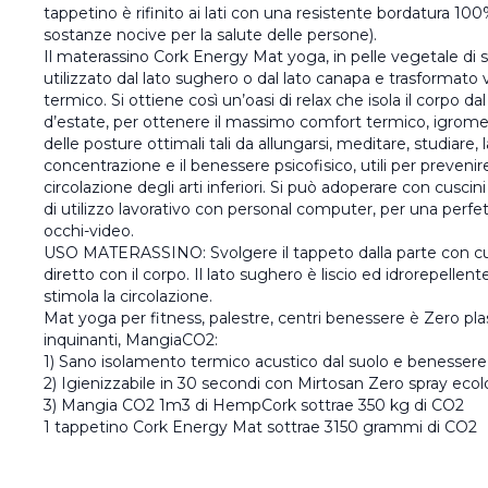
tappetino è rifinito ai lati con una resistente bordatura 1
sostanze nocive per la salute delle persone).
Il materassino Cork Energy Mat yoga, in pelle vegetale di
utilizzato dal lato sughero o dal lato canapa e trasformato
termico. Si ottiene così un’oasi di relax che isola il corpo d
d’estate, per ottenere il massimo comfort termico, igrome
delle posture ottimali tali da allungarsi, meditare, studiare, l
concentrazione e il benessere psicofisico, utili per preveni
circolazione degli arti inferiori. Si può adoperare con cuscini
di utilizzo lavorativo con personal computer, per una perfe
occhi-video.
USO MATERASSINO: Svolgere il tappeto dalla parte con cui 
diretto con il corpo. Il lato sughero è liscio ed idrorepellente
stimola la circolazione.
Mat yoga per fitness, palestre, centri benessere è Zero pla
inquinanti, MangiaCO2:
1) Sano isolamento termico acustico dal suolo e benessere 
2) Igienizzabile in 30 secondi con Mirtosan Zero spray eco
3) Mangia CO2 1m3 di HempCork sottrae 350 kg di CO2
1 tappetino Cork Energy Mat sottrae 3150 grammi di CO2