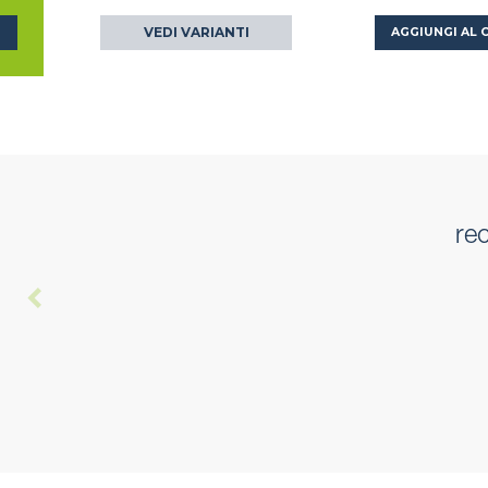
VEDI VARIANTI
O
AGGIUNGI AL 
re