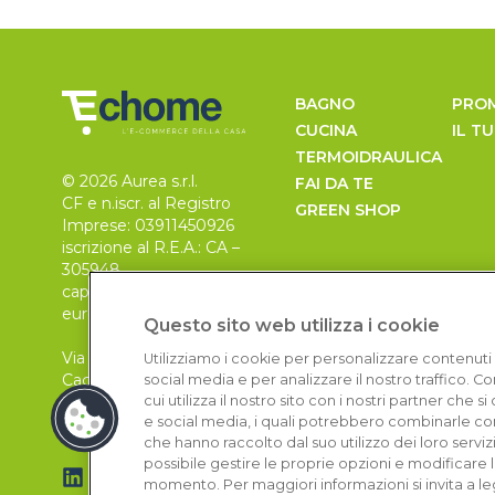
BAGNO
PRO
CUCINA
IL T
TERMOIDRAULICA
© 2026 Aurea s.r.l.
FAI DA TE
CF e n.iscr. al Registro
GREEN SHOP
Imprese: 03911450926
iscrizione al R.E.A.: CA –
305948
capitale sociale 30.000
euro, i.v.
Questo sito web utilizza i cookie
Via Pietro Leo n. 6
Utilizziamo i cookie per personalizzare contenuti 
Cagliari
social media e per analizzare il nostro traffico. 
09129
cui utilizza il nostro sito con i nostri partner che 
e social media, i quali potrebbero combinarle con
che hanno raccolto dal suo utilizzo dei loro serviz
possibile gestire le proprie opzioni e modificare 
momento. Per maggiori informazioni si invita a le