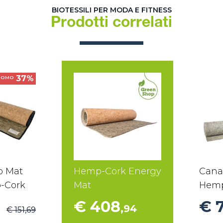
BIOTESSILI PER MODA E FITNESS
Prodotti correlati
37%
ROMO
o Mat
Hemp-Cork Energy
Cana
-Cork
Mat
Hemp
€ 408
€ 
9
,94
€ 151,69