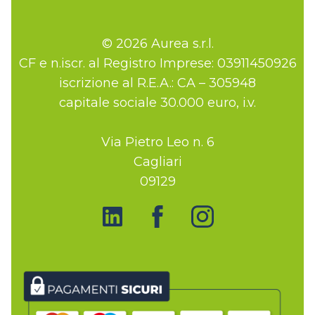
© 2026 Aurea s.r.l.
CF e n.iscr. al Registro Imprese: 03911450926
iscrizione al R.E.A.: CA – 305948
capitale sociale 30.000 euro, i.v.
Via Pietro Leo n. 6
Cagliari
09129