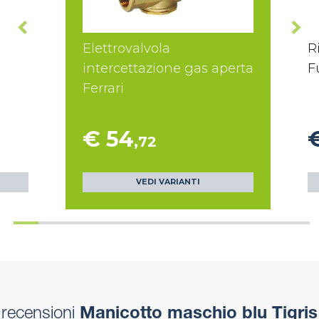
Elettrovalvola
R
intercettazione gas aperta
F
Ferrari
€ 54
,72
VEDI VARIANTI
recensioni
Manicotto maschio blu Tigris