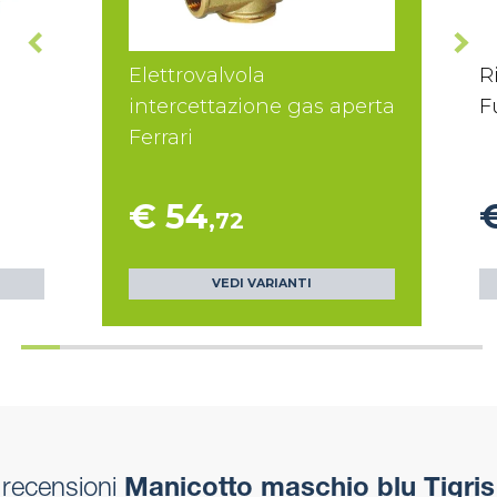
Elettrovalvola
R
intercettazione gas aperta
F
Ferrari
€ 54
,72
VEDI VARIANTI
recensioni
Manicotto maschio blu Tigris