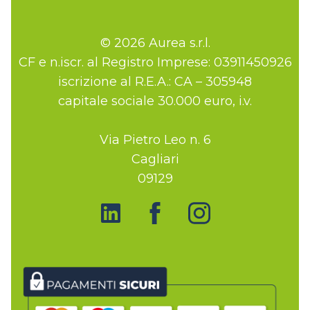
© 2026 Aurea s.r.l.
CF e n.iscr. al Registro Imprese: 03911450926
iscrizione al R.E.A.: CA – 305948
capitale sociale 30.000 euro, i.v.
Via Pietro Leo n. 6
Cagliari
09129