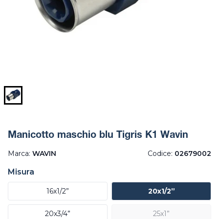
Manicotto maschio blu Tigris K1 Wavin
Marca:
WAVIN
Codice:
02679002
Misura
16x1/2”
20x1/2”
20x3/4”
25x1”