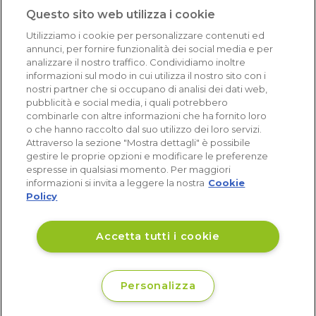
1.641 recensioni
Questo sito web utilizza i cookie
Eccellente (4,8)
Utilizziamo i cookie per personalizzare contenuti ed
Acquisti verificati
annunci, per fornire funzionalità dei social media e per
analizzare il nostro traffico. Condividiamo inoltre
informazioni sul modo in cui utilizza il nostro sito con i
nostri partner che si occupano di analisi dei dati web,
pubblicità e social media, i quali potrebbero
combinarle con altre informazioni che ha fornito loro
o che hanno raccolto dal suo utilizzo dei loro servizi.
Attraverso la sezione "Mostra dettagli" è possibile
gestire le proprie opzioni e modificare le preferenze
espresse in qualsiasi momento. Per maggiori
informazioni si invita a leggere la nostra
Cookie
Policy
Accetta tutti i cookie
Personalizza
€ 24
Non disponibile
,34