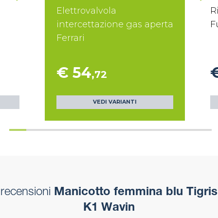
Elettrovalvola
R
intercettazione gas aperta
F
Ferrari
€ 54
,72
VEDI VARIANTI
recensioni
Manicotto femmina blu Tigris
K1 Wavin