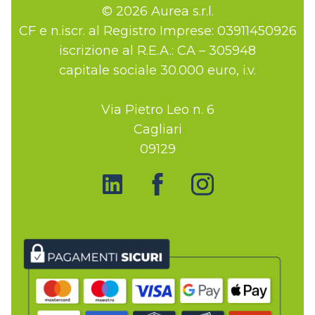
© 2026 Aurea s.r.l.
CF e n.iscr. al Registro Imprese: 03911450926
iscrizione al R.E.A.: CA – 305948
capitale sociale 30.000 euro, i.v.
Via Pietro Leo n. 6
Cagliari
09129