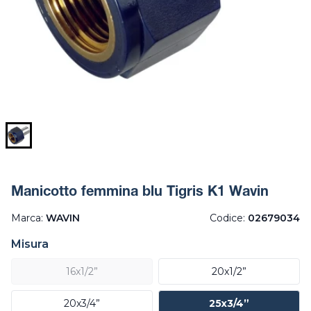
Manicotto femmina blu Tigris K1 Wavin
Marca:
WAVIN
Codice:
02679034
Misura
16x1/2”
20x1/2”
20x3/4”
25x3/4”