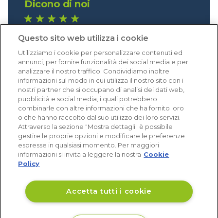
Dicono di noi
1.641 recensioni
Questo sito web utilizza i cookie
Eccellente (4,8)
Utilizziamo i cookie per personalizzare contenuti ed
Acquisti verificati
annunci, per fornire funzionalità dei social media e per
analizzare il nostro traffico. Condividiamo inoltre
informazioni sul modo in cui utilizza il nostro sito con i
nostri partner che si occupano di analisi dei dati web,
pubblicità e social media, i quali potrebbero
combinarle con altre informazioni che ha fornito loro
o che hanno raccolto dal suo utilizzo dei loro servizi.
Attraverso la sezione "Mostra dettagli" è possibile
gestire le proprie opzioni e modificare le preferenze
espresse in qualsiasi momento. Per maggiori
informazioni si invita a leggere la nostra
Cookie
Policy
Accetta tutti i cookie