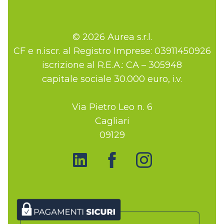
© 2026 Aurea s.r.l.
CF e n.iscr. al Registro Imprese: 03911450926
iscrizione al R.E.A.: CA – 305948
capitale sociale 30.000 euro, i.v.
Via Pietro Leo n. 6
Cagliari
09129