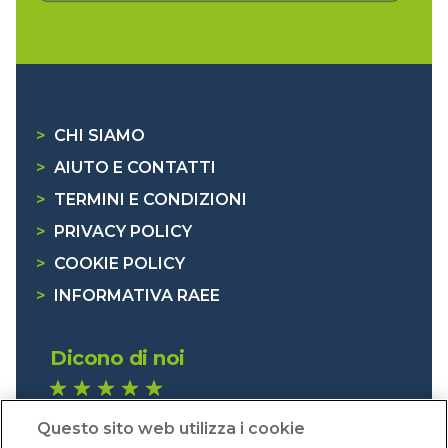
>
CHI SIAMO
>
AIUTO E CONTATTI
>
TERMINI E CONDIZIONI
>
PRIVACY POLICY
>
COOKIE POLICY
>
INFORMATIVA RAEE
Dicono di noi
1.641 recensioni
Questo sito web utilizza i cookie
Eccellente (4,8)