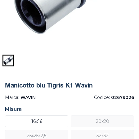
Manicotto blu Tigris K1 Wavin
Marca:
WAVIN
Codice:
02679026
Misura
16x16
20x20
25x25x2,5
32x32