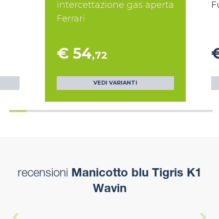
intercettazione gas aperta
F
Ferrari
€ 54
,72
VEDI VARIANTI
recensioni
Manicotto blu Tigris K1
Wavin