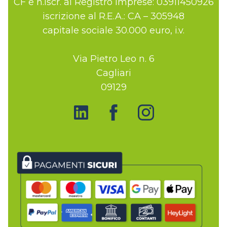
CF e n.iscr. al Registro Imprese: 03911450926
iscrizione al R.E.A.: CA – 305948
capitale sociale 30.000 euro, i.v.
Via Pietro Leo n. 6
Cagliari
09129