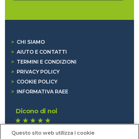
>
CHI SIAMO
>
AIUTO E CONTATTI
>
TERMINI E CONDIZIONI
>
PRIVACY POLICY
>
COOKIE POLICY
>
INFORMATIVA RAEE
Dicono di noi
1.641 recensioni
Questo sito web utilizza i cookie
Eccellente (4,8)