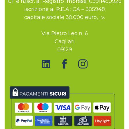
CF e n.iscr. al Registro Imprese: 03911450926
iscrizione al R.E.A.: CA – 305948
capitale sociale 30.000 euro, i.v.
Via Pietro Leo n. 6
Cagliari
09129