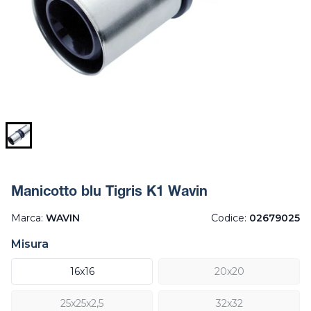
Manicotto blu Tigris K1 Wavin
Marca:
WAVIN
Codice:
02679025
Misura
16x16
20x20
25x25x2,5
32x32