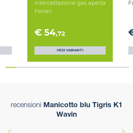
intercettazione gas aperta
F
Ferrari
€ 54
,72
VEDI VARIANTI
recensioni
Manicotto blu Tigris K1
Wavin