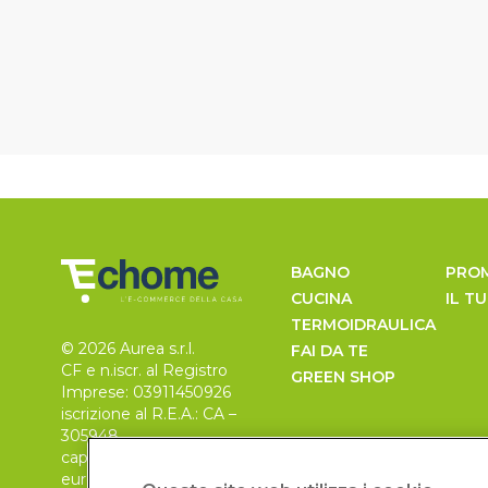
BAGNO
PRO
CUCINA
IL T
TERMOIDRAULICA
© 2026 Aurea s.r.l.
FAI DA TE
CF e n.iscr. al Registro
GREEN SHOP
Imprese: 03911450926
iscrizione al R.E.A.: CA –
305948
capitale sociale 30.000
euro, i.v.