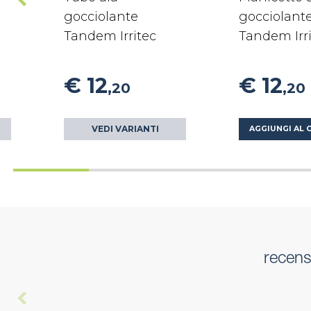
gocciolante
gocciolant
Tandem Irritec
Tandem Irr
€ 12
€ 12
,20
,20
VEDI VARIANTI
AGGIUNGI AL 
recens