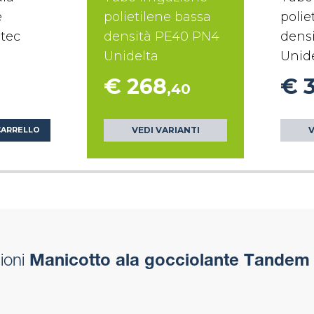
e
polietilene bassa
polie
itec
densità PE40 PN4
dens
Unidelta
Unid
€ 268
€ 
,40
VEDI VARIANTI
V
CARRELLO
ioni
Manicotto ala gocciolante Tandem I