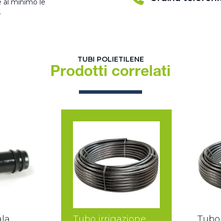
e al minimo le
.
TUBI POLIETILENE
Prodotti correlati
ala
Tubo irrigazione
Tubo 