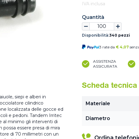
IVA inclusa
Quantità
Disponibilità:
340 pezzi
3 rate da
€
4,07
senza
ASSISTENZA
ASSICURATA
Scheda tecnica
uole, siepi e alberi in
cciolatore cilindrico
Materiale
ione localizzata delle gocce ed
icoli e pedoni. Tandem Irritec
Diametro
 al minimo gli interventi di
n possa essere presa di mira
atore di 70 millimetri con un
Ordina telefon