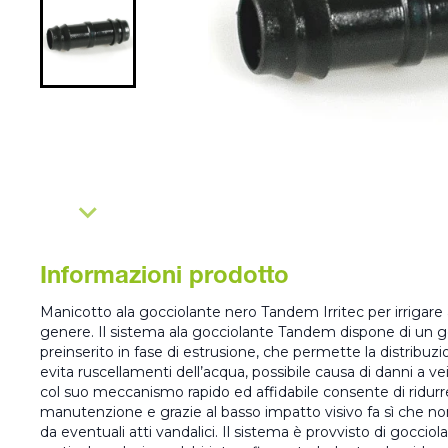
Informazioni prodotto
Manicotto ala gocciolante nero Tandem Irritec per irrigare ai
genere. Il sistema ala gocciolante Tandem dispone di un go
preinserito in fase di estrusione, che permette la distribuz
evita ruscellamenti dell’acqua, possibile causa di danni a ve
col suo meccanismo rapido ed affidabile consente di ridurre
manutenzione e grazie al basso impatto visivo fa sì che no
da eventuali atti vandalici. Il sistema è provvisto di gocciol