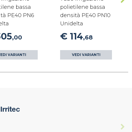
tilene bassa
polietilene bassa
ità PE40 PN6
densità PE40 PN10
elta
Unidelta
305
€ 114
,00
,68
EDI VARIANTI
VEDI VARIANTI
rritec