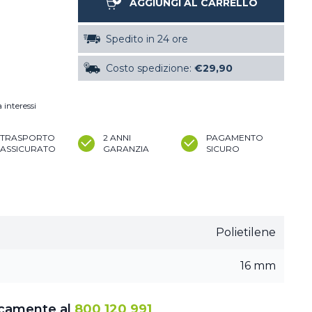
AGGIUNGI AL CARRELLO
Spedito in 24 ore
Costo spedizione:
€29,90
 interessi
TRASPORTO
2 ANNI
PAGAMENTO
ASSICURATO
GARANZIA
SICURO
Polietilene
16 mm
icamente al
800 120 991