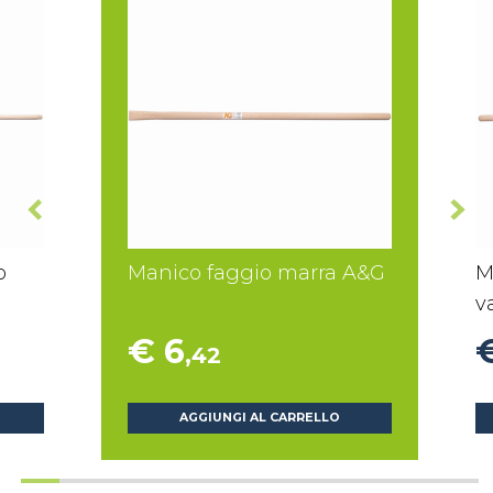
o
Manico faggio marra A&G
M
v
€ 6
,42
AGGIUNGI AL CARRELLO