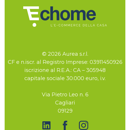
© 2026 Aurea s.r.l.
CF e n.iscr. al Registro Imprese: 03911450926
iscrizione al R.E.A.: CA – 305948
capitale sociale 30.000 euro, i.v.
Via Pietro Leo n. 6
Cagliari
09129