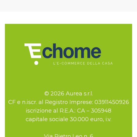
© 2026 Aurea s.r.l.
CF e n.iscr. al Registro Imprese: 03911450926
iscrizione al R.E.A.: CA – 305948
capitale sociale 30.000 euro, i.v.
Via Pietro Leo n. 6