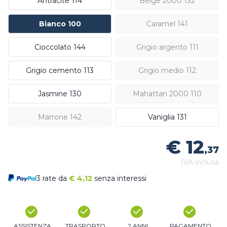
Antracite 114
Beige 2000 132
Bianco 100
Caramel 141
Cioccolato 144
Grigio argento 111
Grigio cemento 113
Grigio medio 112
Jasmine 130
Mahattan 2000 110
Marrone 142
Vaniglia 131
€ 12
,37
IVA inclusa
3 rate da
€
4,12
senza interessi
ASSISTENZA
TRASPORTO
2 ANNI
PAGAMENTO