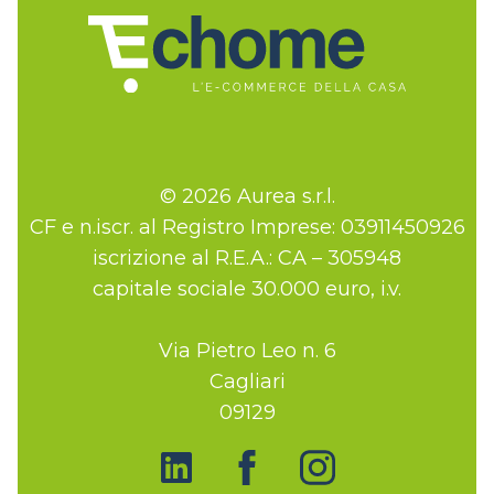
© 2026 Aurea s.r.l.
CF e n.iscr. al Registro Imprese: 03911450926
iscrizione al R.E.A.: CA – 305948
capitale sociale 30.000 euro, i.v.
Via Pietro Leo n. 6
Cagliari
09129