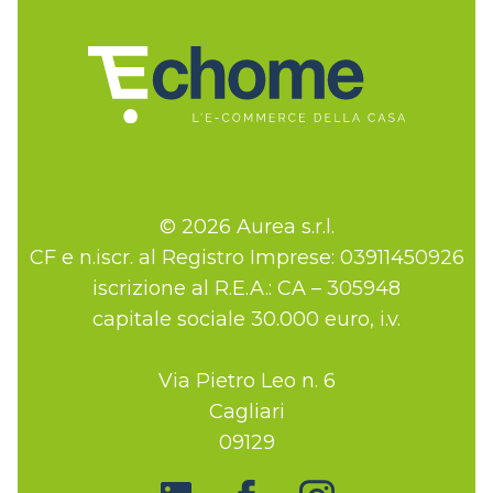
© 2026 Aurea s.r.l.
CF e n.iscr. al Registro Imprese: 03911450926
iscrizione al R.E.A.: CA – 305948
capitale sociale 30.000 euro, i.v.
Via Pietro Leo n. 6
Cagliari
09129