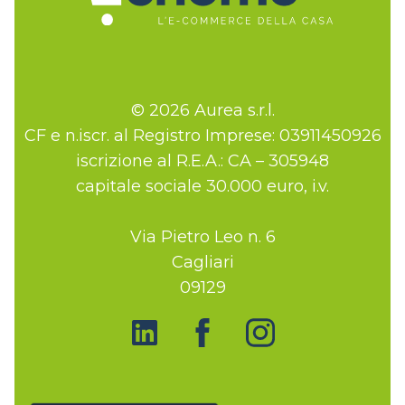
© 2026 Aurea s.r.l.
CF e n.iscr. al Registro Imprese: 03911450926
iscrizione al R.E.A.: CA – 305948
capitale sociale 30.000 euro, i.v.
Via Pietro Leo n. 6
Cagliari
09129