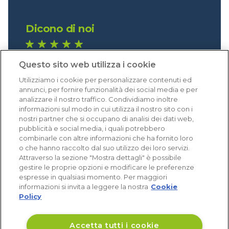
Dicono di noi
1.641 recensioni
Questo sito web utilizza i cookie
Eccellente (4,8)
Utilizziamo i cookie per personalizzare contenuti ed
Acquisti verificati
annunci, per fornire funzionalità dei social media e per
analizzare il nostro traffico. Condividiamo inoltre
informazioni sul modo in cui utilizza il nostro sito con i
nostri partner che si occupano di analisi dei dati web,
pubblicità e social media, i quali potrebbero
combinarle con altre informazioni che ha fornito loro
o che hanno raccolto dal suo utilizzo dei loro servizi.
Attraverso la sezione "Mostra dettagli" è possibile
gestire le proprie opzioni e modificare le preferenze
espresse in qualsiasi momento. Per maggiori
informazioni si invita a leggere la nostra
Cookie
Policy
Accetta tutti i cookie