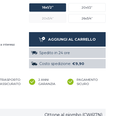
16x1/2”
20x1/2”
20x3/4”
26x3/4”
AGGIUNGI AL CARRELLO
a interessi
Spedito in 24 ore
Costo spedizione:
€9,90
TRASPORTO
2 ANNI
PAGAMENTO
ASSICURATO
GARANZIA
SICURO
Ottone al piombo (CW617N)