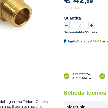
€ 42
,09
IVA inclusa
Quantità
Disponibilità:
50 pezzi
3 rate da
€
14,03
senz
ASSISTENZA
ASSICURATA
Scheda tecnica
s della gamma Trident General
luminio. Il gomito maschio
Materiale