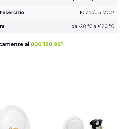
’esercizio
10 bar/0,5 MOP
ra
da -20 °C a +120 °C
icamente al
800 120 991