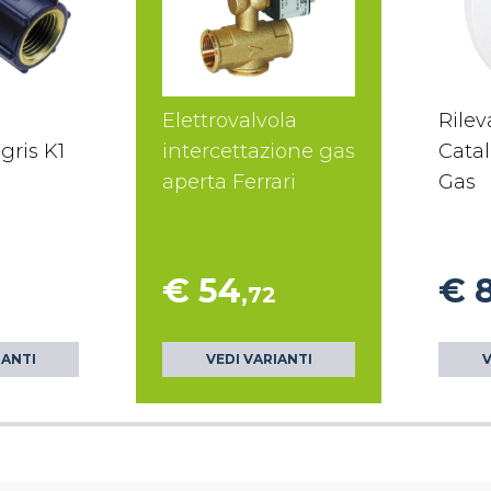
Elettrovalvola
Rilev
gris K1
intercettazione gas
Catal
aperta Ferrari
Gas
€ 54
€ 
,72
IANTI
VEDI VARIANTI
V