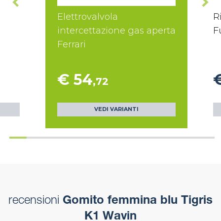
Elettrovalvola
R
intercettazione gas aperta
F
Ferrari
€ 54
,72
VEDI VARIANTI
recensioni
Gomito femmina blu Tigris
K1 Wavin