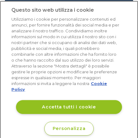
1.640 recensioni
Questo sito web utilizza i cookie
Eccellente (4,8)
Utilizziamo i cookie per personalizzare contenuti ed
Acquisti verificati
annunci, per fornire funzionalità dei social media e per
analizzare il nostro traffico. Condividiamo inoltre
informazioni sul modo in cui utilizza il nostro sito con i
nostri partner che si occupano di analisi dei dati web,
pubblicità e social media, i quali potrebbero
combinarle con altre informazioni che ha fornito loro
o che hanno raccolto dal suo utilizzo dei loro servizi.
Attraverso la sezione "Mostra dettagli" è possibile
gestire le proprie opzioni e modificare le preferenze
espresse in qualsiasi momento. Per maggiori
informazioni si invita a leggere la nostra
Cookie
Policy
Accetta tutti i cookie
Personalizza
€ 25
Non disponibile
,92