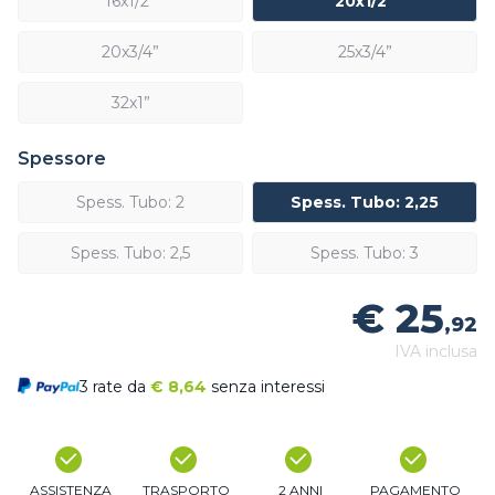
16x1/2”
20x1/2”
20x3/4”
25x3/4”
32x1”
Spessore
Spess. Tubo: 2
Spess. Tubo: 2,25
Spess. Tubo: 2,5
Spess. Tubo: 3
€ 25
,92
IVA inclusa
3 rate da
€
8,64
senza interessi
ASSISTENZA
TRASPORTO
2 ANNI
PAGAMENTO