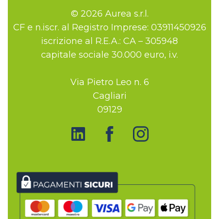
© 2026 Aurea s.r.l.
CF e n.iscr. al Registro Imprese: 03911450926
iscrizione al R.E.A.: CA – 305948
capitale sociale 30.000 euro, i.v.
Via Pietro Leo n. 6
Cagliari
09129