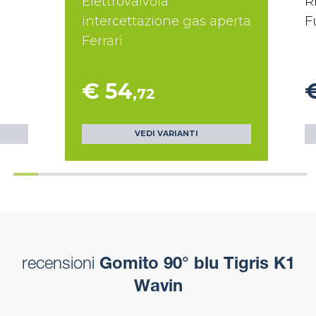
Elettrovalvola
R
intercettazione gas aperta
F
Ferrari
€ 54
,72
VEDI VARIANTI
recensioni
Gomito 90° blu Tigris K1
Wavin