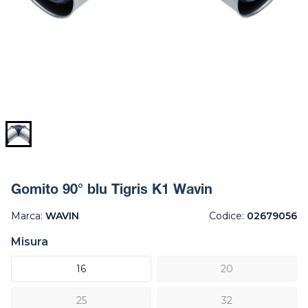
Gomito 90° blu Tigris K1 Wavin
Marca:
WAVIN
Codice:
02679056
Misura
16
20
25
32