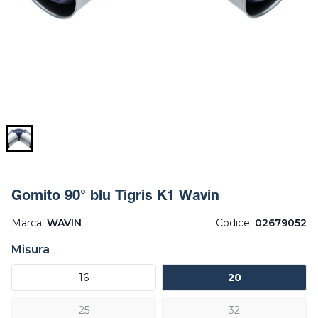
Gomito 90° blu Tigris K1 Wavin
Marca:
WAVIN
Codice:
02679052
Misura
16
20
25
32