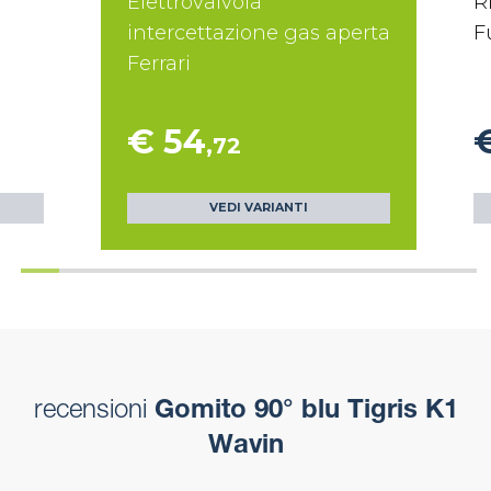
Elettrovalvola
R
intercettazione gas aperta
F
Ferrari
€ 54
,72
VEDI VARIANTI
recensioni
Gomito 90° blu Tigris K1
Wavin