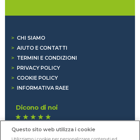
>
CHI SIAMO
>
AIUTO E CONTATTI
>
TERMINI E CONDIZIONI
>
PRIVACY POLICY
>
COOKIE POLICY
>
INFORMATIVA RAEE
Dicono di noi
1.641 recensioni
Questo sito web utilizza i cookie
Eccellente (4,8)
Utilizziamo i cookie per personalizzare contenuti ed