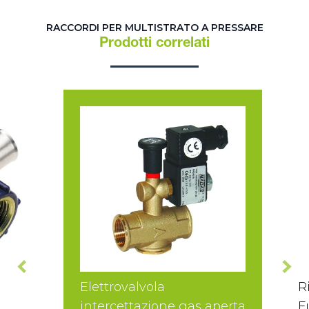
RACCORDI PER MULTISTRATO A PRESSARE
Prodotti correlati
Elettrovalvola
R
intercettazione gas aperta
F