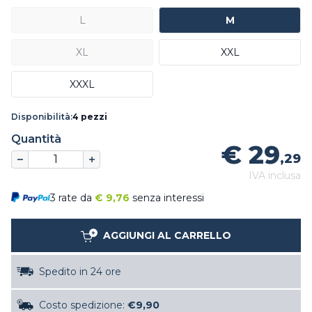
L
M
XL
XXL
XXXL
Disponibilità:
4 pezzi
Quantità
€ 29
,29
IVA inclusa
3 rate da
€
9,76
senza interessi
AGGIUNGI AL CARRELLO
Spedito in 24 ore
Costo spedizione:
€9,90