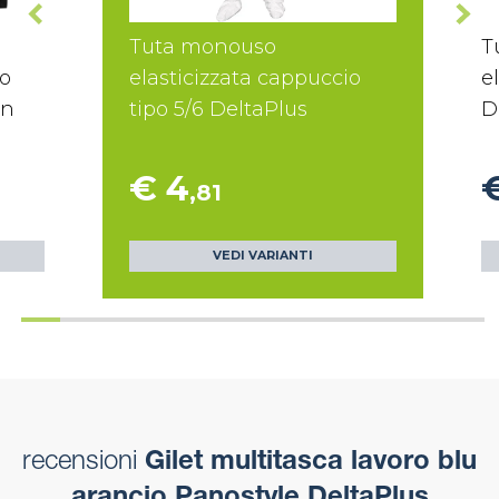
Tuta monouso
T
io
elasticizzata cappuccio
e
in
tipo 5/6 DeltaPlus
D
€ 4
,81
VEDI VARIANTI
recensioni
Gilet multitasca lavoro blu