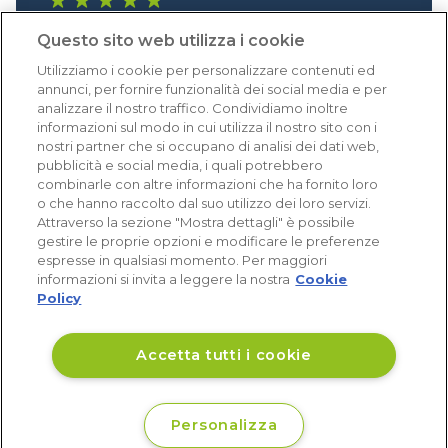
1.640 recensioni
Questo sito web utilizza i cookie
Eccellente (4,8)
Utilizziamo i cookie per personalizzare contenuti ed
Acquisti verificati
annunci, per fornire funzionalità dei social media e per
analizzare il nostro traffico. Condividiamo inoltre
informazioni sul modo in cui utilizza il nostro sito con i
nostri partner che si occupano di analisi dei dati web,
pubblicità e social media, i quali potrebbero
combinarle con altre informazioni che ha fornito loro
o che hanno raccolto dal suo utilizzo dei loro servizi.
Attraverso la sezione "Mostra dettagli" è possibile
gestire le proprie opzioni e modificare le preferenze
espresse in qualsiasi momento. Per maggiori
informazioni si invita a leggere la nostra
Cookie
Policy
Accetta tutti i cookie
Personalizza
€ 29
Disponibile