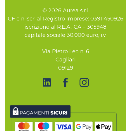
© 2026 Aurea s.r.l.
CF e n.iscr. al Registro Imprese: 03911450926
iscrizione al R.E.A.: CA – 305948
capitale sociale 30.000 euro, i.v.
Via Pietro Leo n. 6
Cagliari
09129