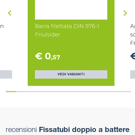
on
Barra filettata DIN 976-1
A
Friulsider
s
F
€ 0
,57
VEDI VARIANTI
recensioni
Fissatubi doppio a battere