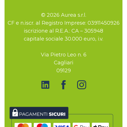
© 2026 Aurea s.r.l.
CF e n.iscr. al Registro Imprese: 03911450926
iscrizione al R.E.A.: CA – 305948
capitale sociale 30.000 euro, i.v.
Via Pietro Leo n. 6
Cagliari
09129