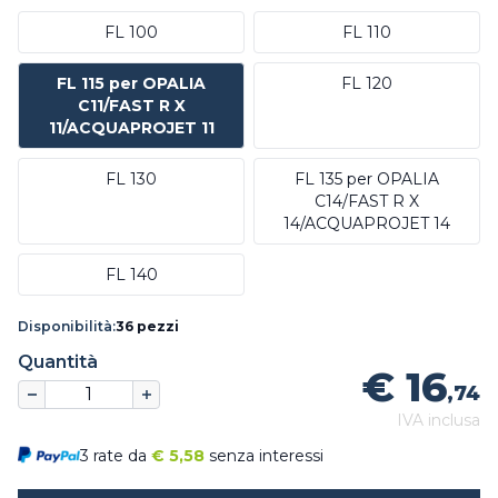
FL 100
FL 110
FL 115 per OPALIA
FL 120
C11/FAST R X
11/ACQUAPROJET 11
FL 130
FL 135 per OPALIA
C14/FAST R X
14/ACQUAPROJET 14
FL 140
Disponibilità:
36 pezzi
Quantità
€ 16
,74
IVA inclusa
3 rate da
€
5,58
senza interessi