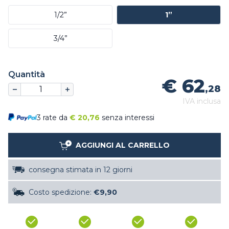
1/2”
1”
3/4”
Quantità
€ 62
,28
IVA inclusa
3 rate da
€
20,76
senza interessi
AGGIUNGI AL CARRELLO
consegna stimata in 12 giorni
Costo spedizione:
€9,90