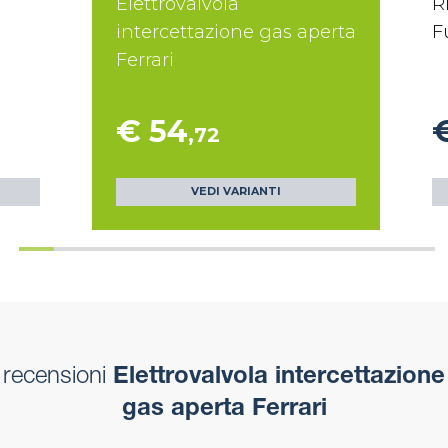
Elettrovalvola
R
intercettazione gas aperta
F
Ferrari
€ 54
,72
VEDI VARIANTI
recensioni
Elettrovalvola intercettazione
gas aperta Ferrari