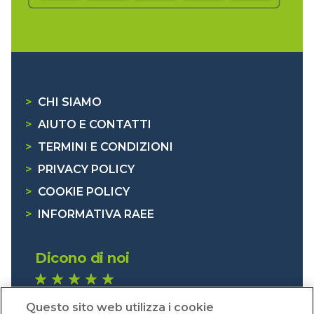
>
CHI SIAMO
>
AIUTO E CONTATTI
>
TERMINI E CONDIZIONI
>
PRIVACY POLICY
>
COOKIE POLICY
>
INFORMATIVA RAEE
Dicono di noi
1.641 recensioni
Questo sito web utilizza i cookie
Eccellente (4,8)