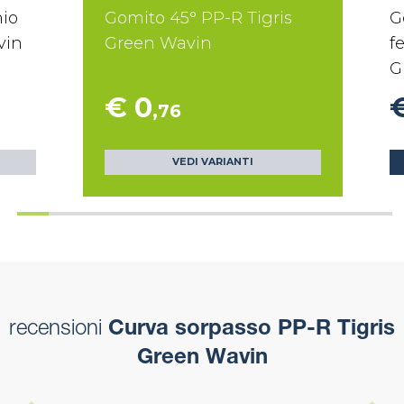
hio
Gomito 45° PP-R Tigris
G
vin
Green Wavin
f
G
€ 0
€
,76
VEDI VARIANTI
recensioni
Curva sorpasso PP-R Tigris
Green Wavin