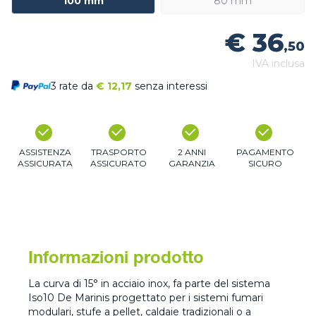
100 mm
80 mm
€ 36
,50
IVA inclusa
3 rate da
€
12,17
senza interessi
ASSISTENZA
TRASPORTO
2 ANNI
PAGAMENTO
ASSICURATA
ASSICURATO
GARANZIA
SICURO
Informazioni prodotto
La curva di 15° in acciaio inox, fa parte del sistema
Iso10 De Marinis progettato per i sistemi fumari
modulari, stufe a pellet, caldaie tradizionali o a