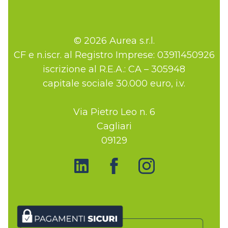
© 2026 Aurea s.r.l.
CF e n.iscr. al Registro Imprese: 03911450926
iscrizione al R.E.A.: CA – 305948
capitale sociale 30.000 euro, i.v.
Via Pietro Leo n. 6
Cagliari
09129