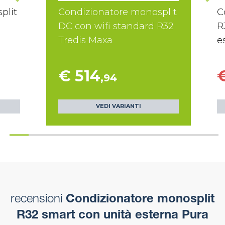
plit
Condizionatore monosplit
C
DC con wifi standard R32
R
Tredis Maxa
e
€ 514
,94
VEDI VARIANTI
recensioni
Condizionatore monosplit
R32 smart con unità esterna Pura