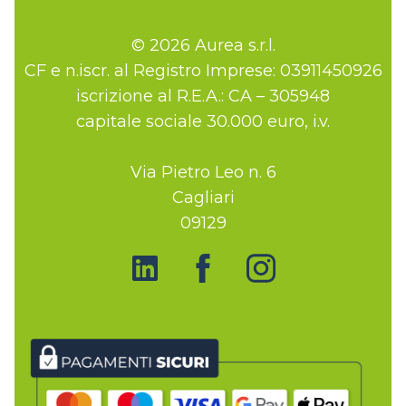
© 2026 Aurea s.r.l.
CF e n.iscr. al Registro Imprese: 03911450926
iscrizione al R.E.A.: CA – 305948
capitale sociale 30.000 euro, i.v.
Via Pietro Leo n. 6
Cagliari
09129