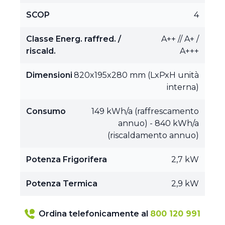
SCOP
4
Classe Energ. raffred. /
A++ // A+ /
riscald.
A+++
Dimensioni
820x195x280 mm (LxPxH unità
interna)
Consumo
149 kWh/a (raffrescamento
annuo) - 840 kWh/a
(riscaldamento annuo)
Potenza Frigorifera
2,7 kW
Potenza Termica
2,9 kW
Ordina telefonicamente al
800 120 991