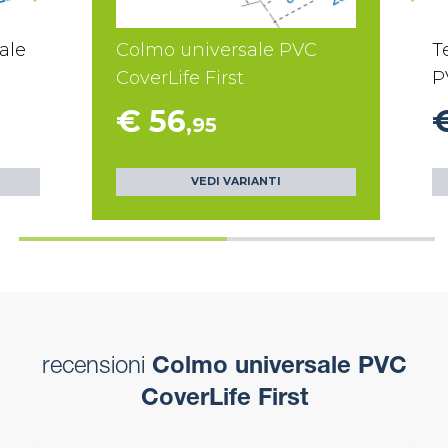
ale
Colmo universale PVC
T
CoverLife First
P
€ 56
€
,95
VEDI VARIANTI
recensioni
Colmo universale PVC
CoverLife First