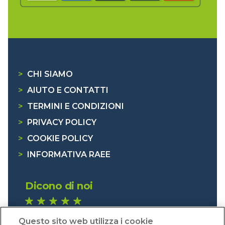
>
CHI SIAMO
>
AIUTO E CONTATTI
>
TERMINI E CONDIZIONI
>
PRIVACY POLICY
>
COOKIE POLICY
>
INFORMATIVA RAEE
Dicono di noi
1.641 recensioni
Questo sito web utilizza i cookie
Eccellente (4,8)