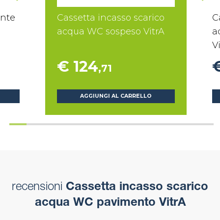
ante
Cassetta incasso scarico
C
acqua WC sospeso VitrA
a
V
€ 124
,71
AGGIUNGI AL CARRELLO
recensioni
Cassetta incasso scarico
acqua WC pavimento VitrA