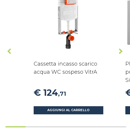
Cassetta incasso scarico
P
acqua WC sospeso VitrA
p
S
€ 124
,71
AGGIUNGI AL CARRELLO