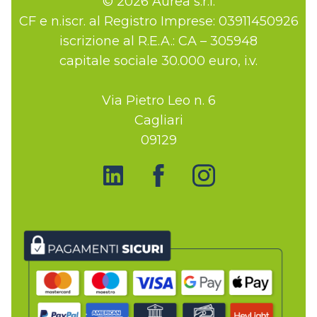
© 2026 Aurea s.r.l.
CF e n.iscr. al Registro Imprese: 03911450926
iscrizione al R.E.A.: CA – 305948
capitale sociale 30.000 euro, i.v.
Via Pietro Leo n. 6
Cagliari
09129