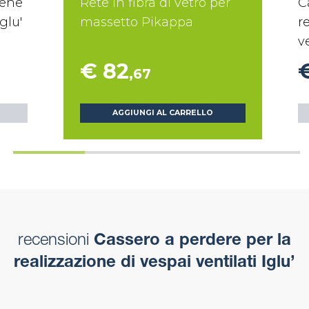
lene
Rete in fibra di vetro per
C
glu'
massetto Pikappa
r
ve
€ 82
,67
AGGIUNGI AL CARRELLO
recensioni
Cassero a perdere per la
realizzazione di vespai ventilati Iglu’