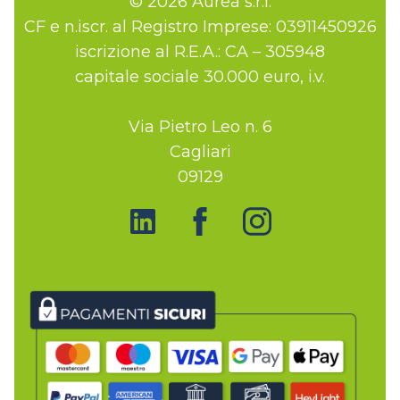
© 2026 Aurea s.r.l.
CF e n.iscr. al Registro Imprese: 03911450926
iscrizione al R.E.A.: CA – 305948
capitale sociale 30.000 euro, i.v.
Via Pietro Leo n. 6
Cagliari
09129