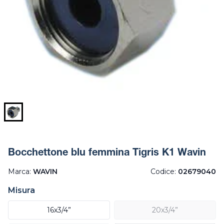
Bocchettone blu femmina Tigris K1 Wavin
Marca:
WAVIN
Codice:
02679040
Misura
16x3/4”
20x3/4”