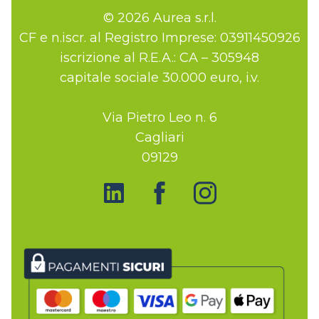
© 2026 Aurea s.r.l.
CF e n.iscr. al Registro Imprese: 03911450926
iscrizione al R.E.A.: CA – 305948
capitale sociale 30.000 euro, i.v.
Via Pietro Leo n. 6
Cagliari
09129