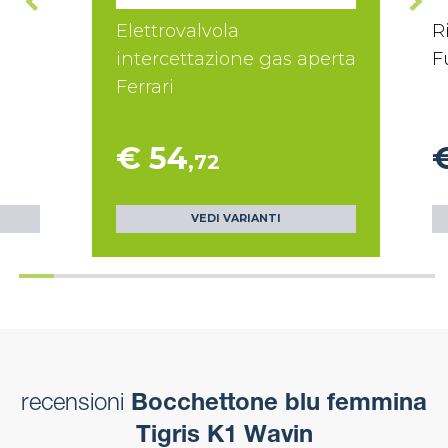
Elettrovalvola
R
intercettazione gas aperta
F
Ferrari
€ 54
,72
VEDI VARIANTI
recensioni
Bocchettone blu femmina
Tigris K1 Wavin