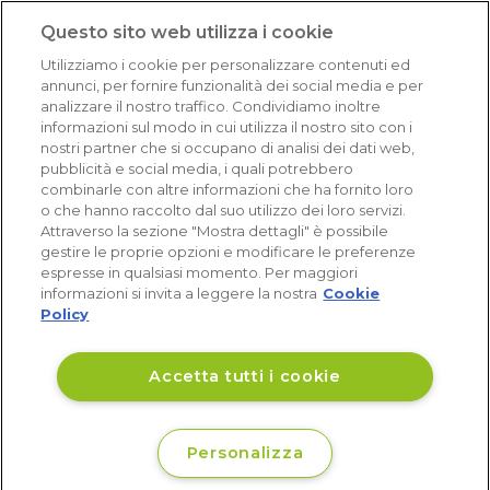
1.641 recensioni
Questo sito web utilizza i cookie
Eccellente (4,8)
Utilizziamo i cookie per personalizzare contenuti ed
Acquisti verificati
annunci, per fornire funzionalità dei social media e per
analizzare il nostro traffico. Condividiamo inoltre
informazioni sul modo in cui utilizza il nostro sito con i
nostri partner che si occupano di analisi dei dati web,
pubblicità e social media, i quali potrebbero
combinarle con altre informazioni che ha fornito loro
o che hanno raccolto dal suo utilizzo dei loro servizi.
Attraverso la sezione "Mostra dettagli" è possibile
gestire le proprie opzioni e modificare le preferenze
espresse in qualsiasi momento. Per maggiori
informazioni si invita a leggere la nostra
Cookie
Policy
Accetta tutti i cookie
Personalizza
€ 57
Non disponibile
,19