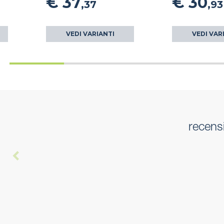
€ 37
€ 30
,37
,93
VEDI VARIANTI
VEDI VAR
recens