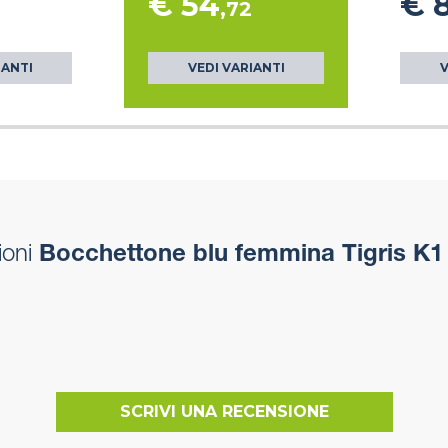
€ 54
€ 
,72
IANTI
VEDI VARIANTI
V
ioni
Bocchettone blu femmina Tigris K1
SCRIVI UNA RECENSIONE