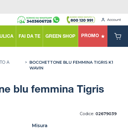
Account
PROMO
ULICA
FAI DA TE
GREEN SHOP
TO A
>
BOCCHETTONE BLU FEMMINA TIGRIS K1
WAVIN
e blu femmina Tigris
Codice:
02679039
Misura