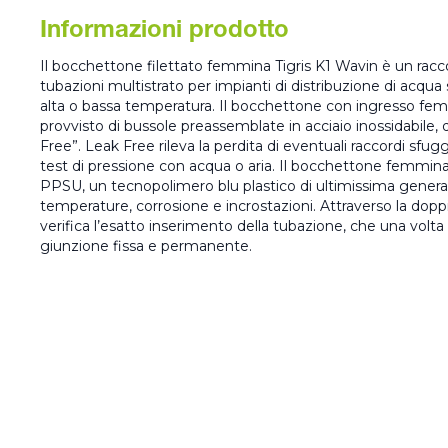
Informazioni prodotto
Il bocchettone filettato femmina Tigris K1 Wavin è un raccor
tubazioni multistrato per impianti di distribuzione di acqua
alta o bassa temperatura. Il bocchettone con ingresso fem
provvisto di bussole preassemblate in acciaio inossidabile, 
Free”. Leak Free rileva la perdita di eventuali raccordi sfuggi
test di pressione con acqua o aria. Il bocchettone femmina
PPSU, un tecnopolimero blu plastico di ultimissima generaz
temperature, corrosione e incrostazioni. Attraverso la doppia
verifica l’esatto inserimento della tubazione, che una volta 
giunzione fissa e permanente.