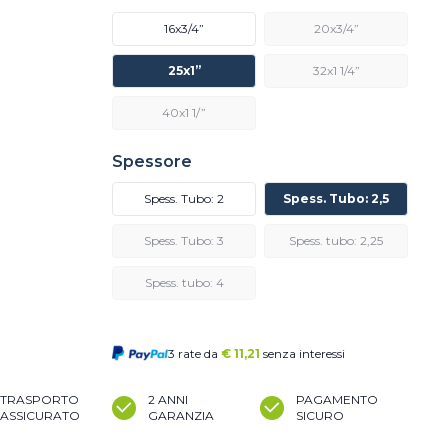
16x3/4”
20x3/4”
25x1”
32x1 1/4”
40x1 1/”
Spessore
Spess. Tubo: 2
Spess. Tubo: 2,5
Spess. Tubo: 3
Spess. tubo: 2,25
Spess. tubo: 4
3 rate da
€
11,21
senza interessi
TRASPORTO
2 ANNI
PAGAMENTO
ASSICURATO
GARANZIA
SICURO