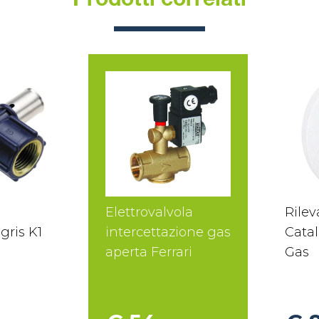
Prodotti correlati
Elettrovalvola
Rilev
gris K1
intercettazione gas
Catal
aperta Ferrari
Gas