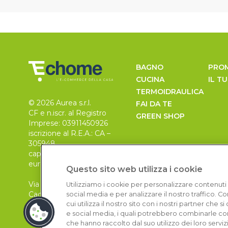
BAGNO
PRO
CUCINA
IL T
TERMOIDRAULICA
© 2026 Aurea s.r.l.
FAI DA TE
CF e n.iscr. al Registro
GREEN SHOP
Imprese: 03911450926
iscrizione al R.E.A.: CA –
305948
capitale sociale 30.000
euro, i.v.
Questo sito web utilizza i cookie
Via Pietro Leo n. 6
Utilizziamo i cookie per personalizzare contenuti 
Cagliari
social media e per analizzare il nostro traffico. 
09129
cui utilizza il nostro sito con i nostri partner che 
e social media, i quali potrebbero combinarle con
che hanno raccolto dal suo utilizzo dei loro serviz