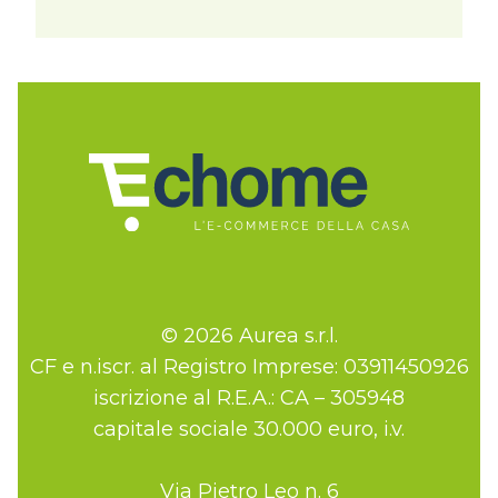
© 2026 Aurea s.r.l.
CF e n.iscr. al Registro Imprese: 03911450926
iscrizione al R.E.A.: CA – 305948
capitale sociale 30.000 euro, i.v.
Via Pietro Leo n. 6