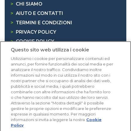
>
CHI SIAMO
>
AIUTO E CONTATTI
>
TERMINI E CONDIZIONI
>
PRIVACY POLICY
>
COOKIE POLICY
Questo sito web utilizza i cookie
>
INFORMATIVA RAEE
Utilizziamo i cookie per personalizzare contenuti ed
annunci, per fornire funzionalità dei social media e per
Dicono di noi
analizzare il nostro traffico. Condividiamo inoltre
informazioni sul modo in cui utilizza il nostro sito con i
nostri partner che si occupano di analisi dei dati web,
1.641 recensioni
pubblicità e social media, i quali potrebbero
Eccellente (4,8)
combinarle con altre informazioni che ha fornito loro
o che hanno raccolto dal suo utilizzo dei loro servizi.
Acquisti verificati
Attraverso la sezione "Mostra dettagli" è possibile
gestire le proprie opzioni e modificare le preferenze
espresse in qualsiasi momento. Per maggiori
informazioni si invita a leggere la nostra
Cookie
Policy