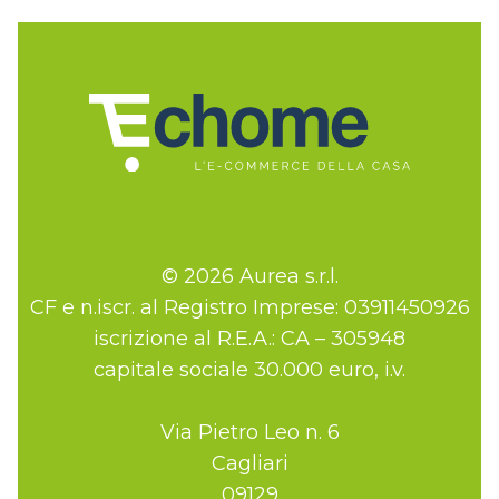
© 2026 Aurea s.r.l.
CF e n.iscr. al Registro Imprese: 03911450926
iscrizione al R.E.A.: CA – 305948
capitale sociale 30.000 euro, i.v.
Via Pietro Leo n. 6
Cagliari
09129