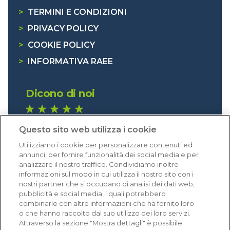
>
TERMINI E CONDIZIONI
>
PRIVACY POLICY
>
COOKIE POLICY
>
INFORMATIVA RAEE
Dicono di noi
1.640 recensioni
Questo sito web utilizza i cookie
Eccellente (4,8)
Utilizziamo i cookie per personalizzare contenuti ed
Acquisti verificati
annunci, per fornire funzionalità dei social media e per
analizzare il nostro traffico. Condividiamo inoltre
informazioni sul modo in cui utilizza il nostro sito con i
nostri partner che si occupano di analisi dei dati web,
pubblicità e social media, i quali potrebbero
combinarle con altre informazioni che ha fornito loro
o che hanno raccolto dal suo utilizzo dei loro servizi.
Attraverso la sezione "Mostra dettagli" è possibile