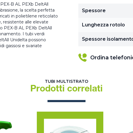
to PEX-B AL PEXb DeltAll
abrasione, la scelta perfetta
Spessore
icati in polietilene reticolato
 resistente alle elevate
Lunghezza rotolo
ato PEX-B AL PEXb DeltAll
ionamento. I tubi verdi
Spessore isolament
ltAll Unidelta possono
idi gassosi e svariate
Ordina telefon
TUBI MULTISTRATO
Prodotti correlati