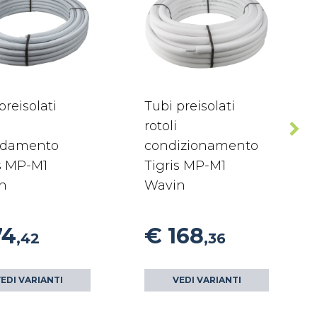
preisolati
Tubi preisolati
rotoli
aldamento
condizionamento
s MP-M1
Tigris MP-M1
n
Wavin
74
€ 168
,42
,36
EDI VARIANTI
VEDI VARIANTI