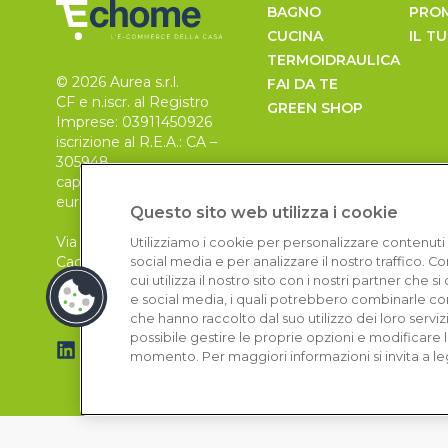
BAGNO
PRO
CUCINA
IL T
TERMOIDRAULICA
© 2026 Aurea s.r.l.
FAI DA TE
CF e n.iscr. al Registro
GREEN SHOP
Imprese: 03911450926
iscrizione al R.E.A.: CA –
305948
capitale sociale 30.000
euro, i.v.
Questo sito web utilizza i cookie
Via Pietro Leo n. 6
Utilizziamo i cookie per personalizzare contenuti 
Cagliari
social media e per analizzare il nostro traffico. 
09129
cui utilizza il nostro sito con i nostri partner che 
e social media, i quali potrebbero combinarle con
che hanno raccolto dal suo utilizzo dei loro serviz
possibile gestire le proprie opzioni e modificare 
momento. Per maggiori informazioni si invita a le