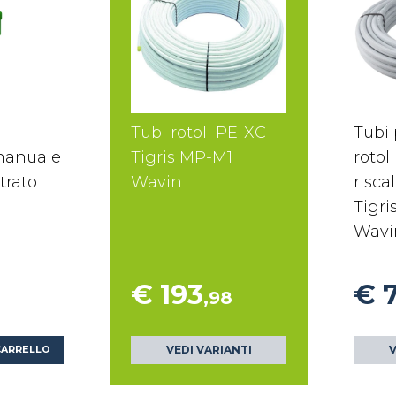
Tubi rotoli PE-XC
Tubi 
manuale
Tigris MP-M1
rotoli
trato
Wavin
risc
Tigri
Wavi
€ 193
€ 
,98
VEDI VARIANTI
V
CARRELLO