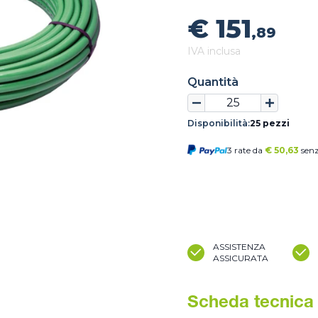
€ 151
,89
IVA inclusa
Quantità
Disponibilità:
25 pezzi
3 rate da
€
50,63
senz
ASSISTENZA
ASSICURATA
Scheda tecnica