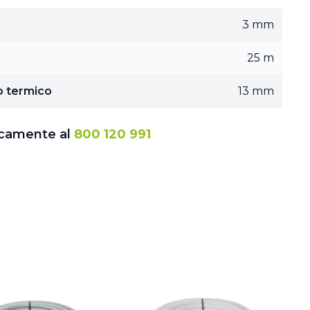
3 mm
25 m
o termico
13 mm
icamente al
800 120 991