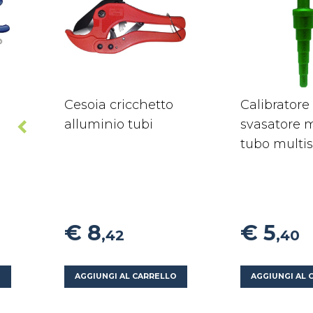
Cesoia cricchetto
Calibratore
alluminio tubi
svasatore 
tubo multis
€ 8
€ 5
,42
,40
O
AGGIUNGI AL CARRELLO
AGGIUNGI AL 