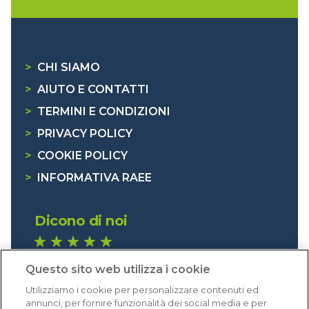
>
CHI SIAMO
>
AIUTO E CONTATTI
>
TERMINI E CONDIZIONI
>
PRIVACY POLICY
>
COOKIE POLICY
>
INFORMATIVA RAEE
Dicono di noi
1.641 recensioni
Questo sito web utilizza i cookie
Eccellente (4,8)
Utilizziamo i cookie per personalizzare contenuti ed
Acquisti verificati
annunci, per fornire funzionalità dei social media e per