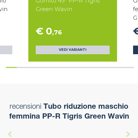
hio
Gomito 45° PP-R Tigris
G
vin
Green Wavin
f
G
€ 0
€
,76
VEDI VARIANTI
recensioni
Tubo riduzione maschio
femmina PP-R Tigris Green Wavin