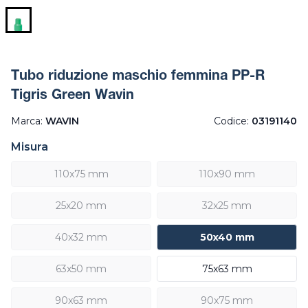
Tubo riduzione maschio femmina PP-R
Tigris Green Wavin
Marca:
WAVIN
Codice:
03191140
Misura
110x75 mm
110x90 mm
25x20 mm
32x25 mm
40x32 mm
50x40 mm
63x50 mm
75x63 mm
90x63 mm
90x75 mm