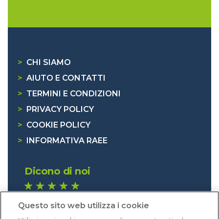
>
CHI SIAMO
>
AIUTO E CONTATTI
>
TERMINI E CONDIZIONI
>
PRIVACY POLICY
>
COOKIE POLICY
>
INFORMATIVA RAEE
Dicono di noi
1.640 recensioni
Questo sito web utilizza i cookie
Eccellente (4,8)