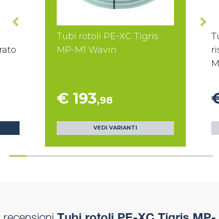
Tubi rotoli PE-XC Tigris
T
rato
MP-M1 Wavin
r
M
€ 193
,98
VEDI VARIANTI