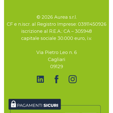
© 2026 Aurea s.r.l.
CF e n.iscr. al Registro Imprese: 03911450926
iscrizione al R.E.A.: CA – 305948
capitale sociale 30.000 euro, i.v.
Via Pietro Leo n. 6
Cagliari
09129