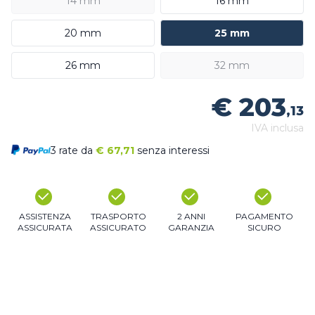
14 mm
16 mm
20 mm
25 mm
26 mm
32 mm
€ 203
,13
IVA inclusa
3 rate da
€
67,71
senza interessi
ASSISTENZA
TRASPORTO
2 ANNI
PAGAMENTO
ASSICURATA
ASSICURATO
GARANZIA
SICURO