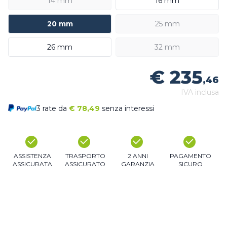
14 mm
16 mm
20 mm
25 mm
26 mm
32 mm
€ 235
,46
IVA inclusa
3 rate da
€
78,49
senza interessi
ASSISTENZA
TRASPORTO
2 ANNI
PAGAMENTO
ASSICURATA
ASSICURATO
GARANZIA
SICURO