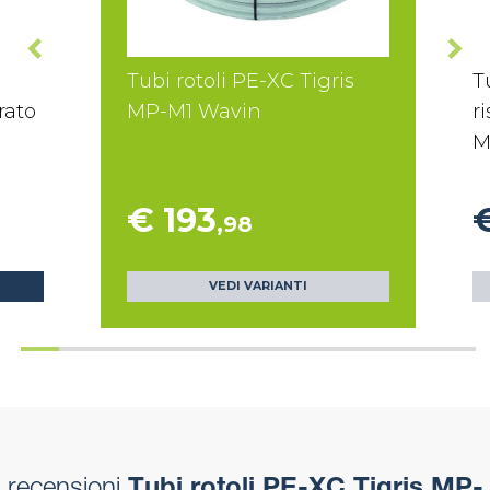
Tubi rotoli PE-XC Tigris
T
rato
MP-M1 Wavin
r
M
€ 193
,98
VEDI VARIANTI