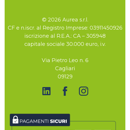
© 2026 Aurea s.r.l.
CF e n.iscr. al Registro Imprese: 03911450926
iscrizione al R.E.A.: CA – 305948
capitale sociale 30.000 euro, i.v.
Via Pietro Leo n. 6
Cagliari
09129